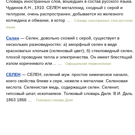
Словарь иностранных слов, вошедших в состав русского языка.
Чудинов А.Н., 1910. СЕЛЕН металлоид, сходный с серой и
теллуром, очень распространен; добывается из железного
колчедана и обманки, в котор …
Словарь иностранных слов русского
языка
Селен
— Селен, довольно схожий с серой, существует в
нескольких разновидностях: а) аморфный селен в виде
красноватых хлопьев (селеновый цвет); б) стекловидный селен,
плохой проводник тепла и электричества. Он имеет блестящий
излом коричневого или… …
Официальная терминология
СЕЛЕН
— СЕЛЕН, селений муж. простое химическое начало,
коего свойства ближе к сере, нежели к металлам. Селеновая
кислота. Селенистая медь, содержащая селен. Селенит,
гипсовый шпат, ископаемое. Толковый словарь Даля. В.И. Даль.
1863 1866 …
Толковый словарь Даля