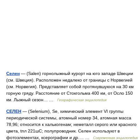
Селен
— (Salen) горнолыжный курорт на юго западе Швеции
(см. Швеция). Расположен недалеко от границы с Норвегией
(см. Норвегия). Представляет собой протянувшуюся на 30 км
горную гряду. Расстояние от Стокгольма 400 км, от Осло 150
км. Лыжный сезон… …
Географическая энциклопедия
СЕЛЕН
— (Selenium), Se, химический элемент VI группы
периодической системы, атомный номер 34, атомная масса
78,96; относится к халькогенам; неметалл серого или красного
цвета, tпл 221шС; полупроводник. Селен используют в
фотоэлементах, ксерографии и др.… …
Современная энциклопедия