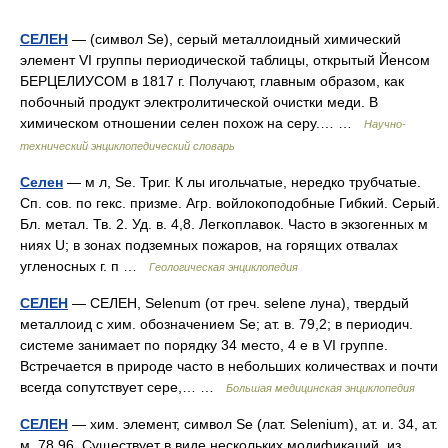
СЕЛЕН
— (символ Se), серый металлоидный химический
элемент VI группы периодической таблицы, открытый Йенсом
БЕРЦЕЛИУСОМ в 1817 г. Получают, главным образом, как
побочный продукт электролитической очистки меди. В
химическом отношении селен похож на серу.… …
Научно-
технический энциклопедический словарь
Селен
— м л, Se. Триг. К лы игольчатые, нередко трубчатые.
Сп. сов. по гекс. призме. Агр. войлокоподобные Гибкий. Серый.
Бл. метал. Тв. 2. Уд. в. 4,8. Легкоплавок. Часто в экзогенных м
ниях U; в зонах подземных пожаров, на горящих отвалах
угленосных г. п …
Геологическая энциклопедия
СЕЛЕН
— СЕЛЕН, Selenum (от греч. selene луна), твердый
металлоид с хим. обозначением Se; ат. в. 79,2; в периодич.
системе занимает по порядку 34 место, 4 е в VІ группе.
Встречается в природе часто в небольших количествах и почти
всегда сопутствует сере,… …
Большая медицинская энциклопедия
СЕЛЕН
— хим. элемент, символ Se (лат. Selenium), ат. и. 34, ат.
м. 78,96. Существует в виде нескольких модификаций, из