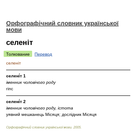
Орфографічний словник української
мови
селеніт
Толкование
Перевод
селеніт
—————————————————————————————
селені́т 1
іменник чоловічого роду
гіпс
—————————————————————————————
селені́т 2
іменник чоловічого роду, істота
уявний мешканець Місяця; дослідник Місяця
Орфографічний словник української мови
.
2005
.