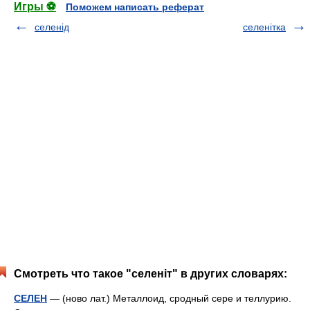
Игры ⚽
Поможем написать реферат
селенід
селенітка
Смотреть что такое "селеніт" в других словарях:
СЕЛЕН
— (ново лат.) Металлоид, сродный сере и теллурию.